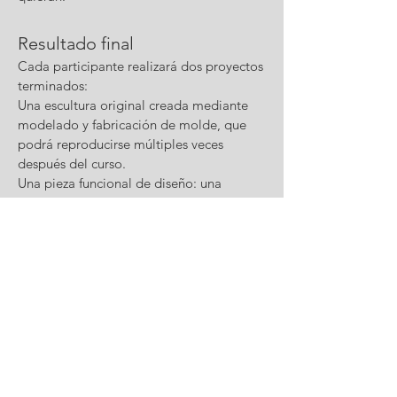
Resultado final
Cada participante realizará dos proyectos
terminados:
Una escultura original creada mediante
modelado y fabricación de molde, que
podrá reproducirse múltiples veces
después del curso.
Una pieza funcional de diseño: una
lámpara con base de concreto e
iluminación funcional o una maceta
decorativa apta para interiores y
exteriores.
Las dimensiones variarán según el
proyecto elegido por cada participante.
Edad recomendada
11 a 16 años.