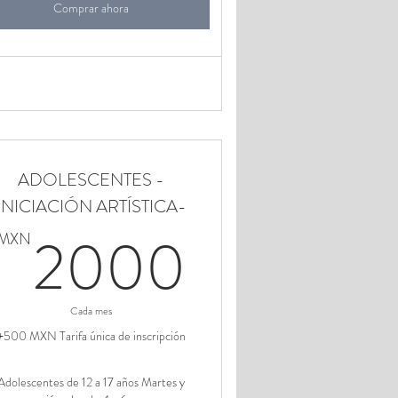
Comprar ahora
ADOLESCENTES -
INICIACIÓN ARTÍSTICA-
00MXN
2000M
2000
MXN
Cada mes
+500 MXN Tarifa única de inscripción
Adolescentes de 12 a 17 años Martes y