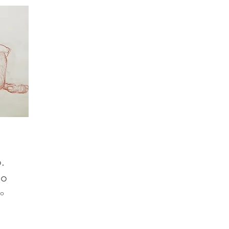
.
to
co