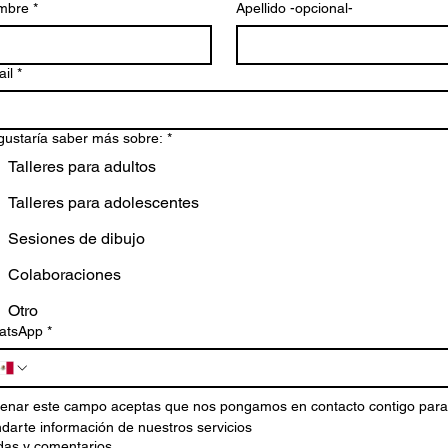
mbre
*
Apellido -opcional-
il
*
gustaría saber más sobre:
*
Talleres para adultos
Talleres para adolescentes
Sesiones de dibujo
Colaboraciones
Otro
atsApp
*
llenar este campo aceptas que nos pongamos en contacto contigo para 
ndarte información de nuestros servicios
as y comentarios