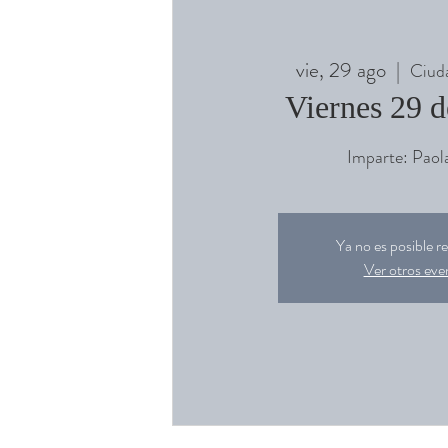
vie, 29 ago
  |  
Ciud
Viernes 29 d
Imparte: Paol
Ya no es posible re
Ver otros eve