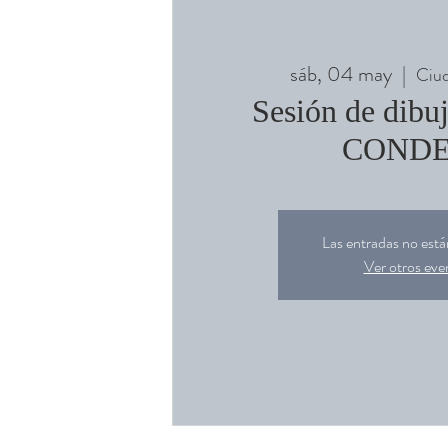
sáb, 04 may
  |  
Ciu
Sesión de dibu
COND
Las entradas no están
Ver otros eve