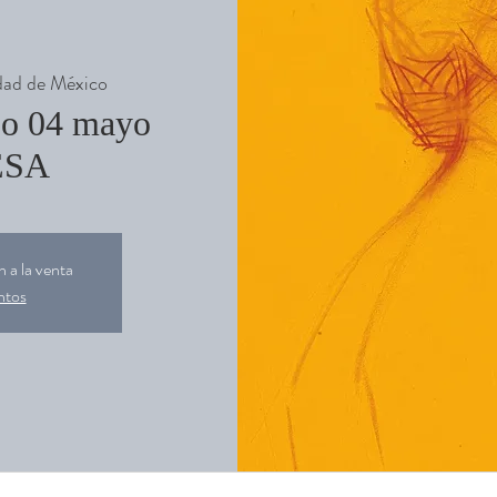
dad de México
jo 04 mayo
ESA
 a la venta
ntos