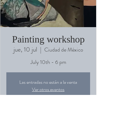
Painting workshop
jue, 10 jul
  |  
Ciudad de México
July 10th - 6 pm
Las entradas no están a la venta
Ver otros eventos
Horario y ubicación
10 jul 2025, 18:00 – 21:00
Ciudad de México, Anáhuac 83, Roma Sur,