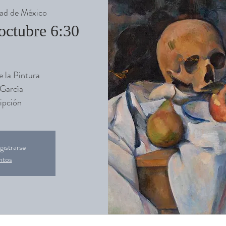
ad de México
octubre 6:30
e la Pintura
 García
ipción
gistrarse
ntos