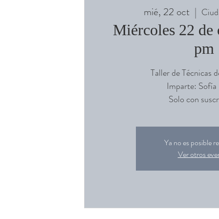
mié, 22 oct
  |  
Ciud
Miércoles 22 de 
pm
Taller de Técnicas d
Imparte: Sofía
Solo con suscr
Ya no es posible re
Ver otros eve