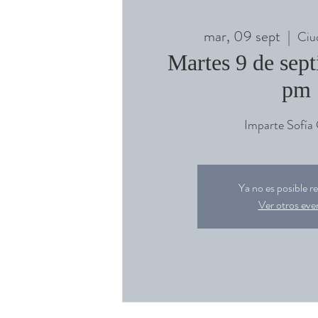
mar, 09 sept
  |  
Ciu
Martes 9 de sep
pm
Imparte Sofía 
Ya no es posible re
Ver otros eve