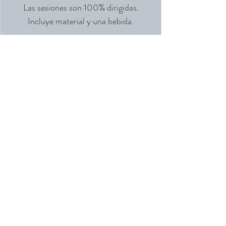
Las sesiones son 100% dirigidas.
Incluye material y una bebida.
Las entradas no están a la venta
Ver otros eventos
Horario y ubicación
03 abr 2025, 19:00 – 21:00
Ciudad de México, Anáhuac 83, Roma Sur,
Cuauhtémoc, 06760 Ciudad de México, CDMX,
México