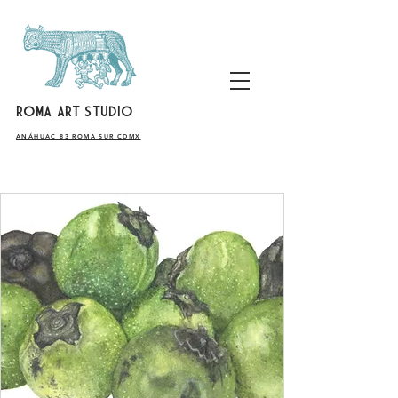
ROMA ART STUDIO
​ANÁHUAC 83 ROMA SUR CDMX