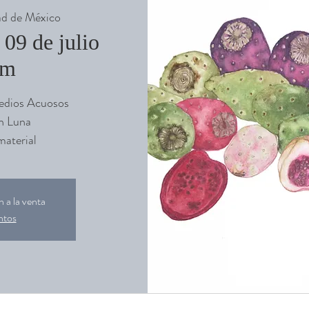
d de México
 09 de julio
pm
Medios Acuosos
n Luna
aterial
 a la venta
ntos