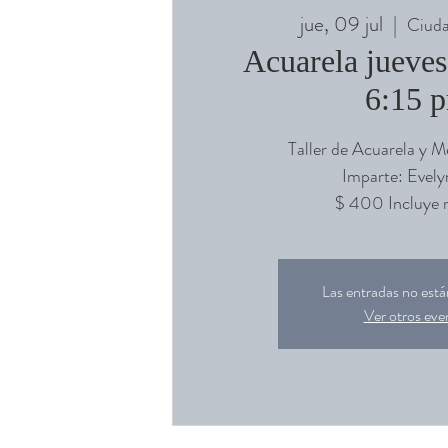
jue, 09 jul
  |  
Ciuda
Acuarela jueves
6:15 
Taller de Acuarela y 
Imparte: Evely
$ 400 Incluye m
Las entradas no están
Ver otros eve