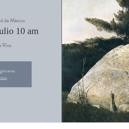
d de México
julio 10 am
a Ríos
gistrarse
ntos