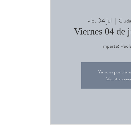
vie, 04 jul
  |  
Ciuda
Viernes 04 de 
Imparte: Paol
Ya no es posible re
Ver otros eve