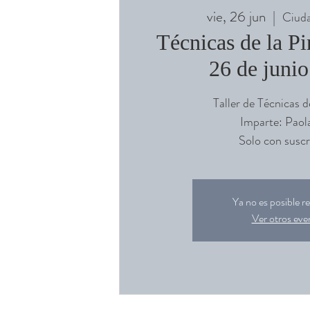
vie, 26 jun
  |  
Ciuda
Técnicas de la Pi
26 de juni
Taller de Técnicas d
Imparte: Paol
Solo con suscr
Ya no es posible re
Ver otros eve