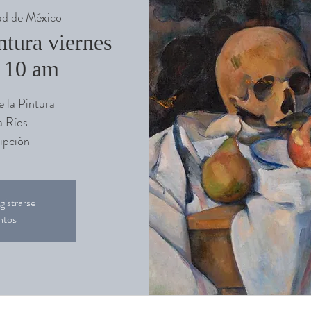
d de México
ntura viernes
o 10 am
e la Pintura
a Ríos
ipción
gistrarse
ntos