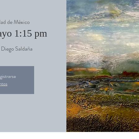
ad de México
ayo 1:15 pm
y Diego Saldaña
gistrarse
ntos