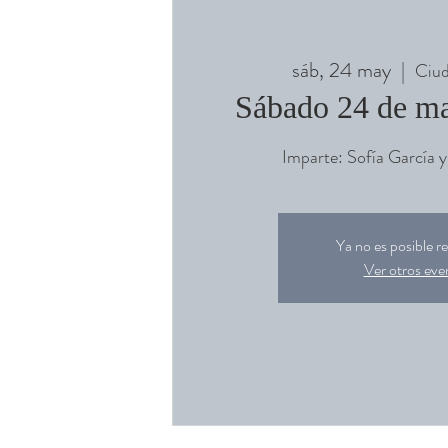
sáb, 24 may
  |  
Ciud
Sábado 24 de m
Imparte: Sofía García 
Ya no es posible re
Ver otros eve