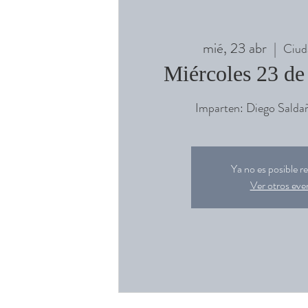
mié, 23 abr
  |  
Ciud
Miércoles 23 de
Imparten: Diego Saldañ
Ya no es posible re
Ver otros eve