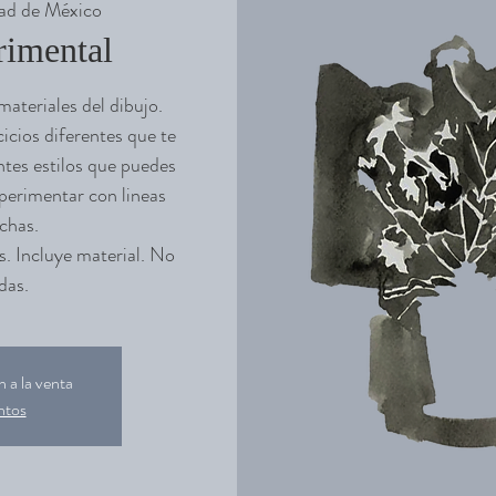
ad de México
rimental
materiales del dibujo.
cios diferentes que te
ntes estilos que puedes
perimentar con lineas
chas.
s. Incluye material. No
das.
 a la venta
ntos