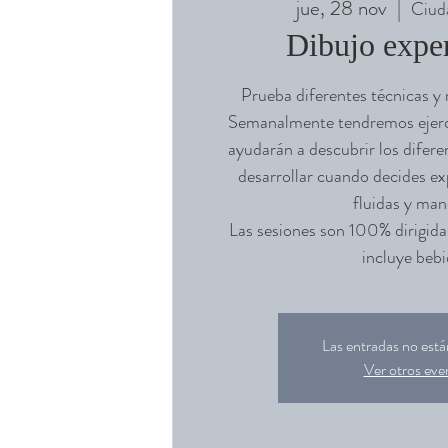
jue, 28 nov
  |  
Ciud
Dibujo expe
Prueba diferentes técnicas y 
Semanalmente tendremos ejerci
ayudarán a descubrir los difere
desarrollar cuando decides ex
fluidas y man
Las sesiones son 100% dirigida
incluye bebi
Las entradas no están
Ver otros eve