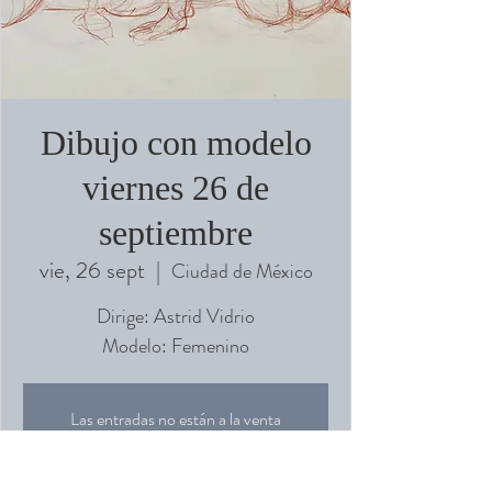
Dibujo con modelo
viernes 26 de
septiembre
vie, 26 sept
  |  
Ciudad de México
Dirige: Astrid Vidrio
Modelo: Femenino
Las entradas no están a la venta
Ver otros eventos