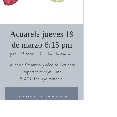
Acuarela jueves 19
de marzo 6:15 pm
jue, 19 mar
  |  
Ciudad de México
Taller de Acuarela y Medios Acuosos
Imparte: Evelyn Luna
Las entradas no están a la venta
Ver otros eventos