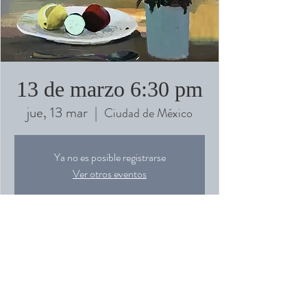
13 de marzo 6:30 pm
jue, 13 mar
  |  
Ciudad de México
Ya no es posible registrarse
Ver otros eventos
Horario y ubicación
13 mar 2025, 18:30 – 21:30
Ciudad de México, Ámsterdam 91, Hipódromo,
Cuauhtémoc, 06100 Ciudad de México, CDMX,
México