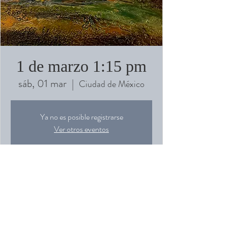
1 de marzo 1:15 pm
sáb, 01 mar
  |  
Ciudad de México
Ya no es posible registrarse
Ver otros eventos
Horario y ubicación
01 mar 2025, 13:15 – 16:15
Ciudad de México, Ámsterdam 91, Hipódromo,
Cuauhtémoc, 06100 Ciudad de México, CDMX,
México